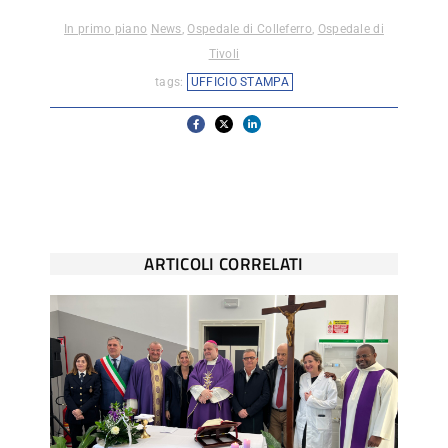
In primo piano
News
,
Ospedale di Colleferro
,
Ospedale di
Tivoli
tags:
UFFICIO STAMPA
ARTICOLI CORRELATI