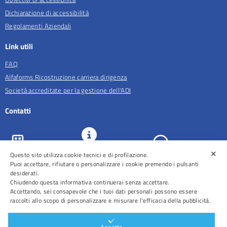
Dichiarazione di accessibilità
Regolamenti Aziendali
Link utili
FAQ
Alfaforms Ricostruzione carriera dirigenza
Società accreditate per la gestione dell'ADI
Contatti
✕
URP e
Questo sito utilizza cookie tecnici e di profilazione.
ASL Roma 5
Comunicazione
Prenotazioni
Puoi accettare, rifiutare o personalizzare i cookie premendo i pulsanti
desiderati.
Chiudendo questa informativa continuerai senza accettare.
Accettando, sei consapevole che i tuoi dati personali possono essere
raccolti allo scopo di personalizzare e misurare l'efficacia della pubblicità.
Distretti
Ospedali