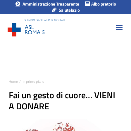
Amministrazione Trasparente
Albo pretorio
Salutelazio
Home
In primo piano
Tu sei qui:
Fai un gesto di cuore… VIENI
A DONARE