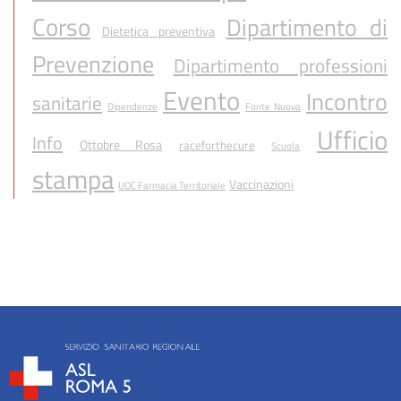
Corso
Dipartimento di
Dietetica preventiva
Prevenzione
Dipartimento professioni
Evento
Incontro
sanitarie
Dipendenze
Fonte Nuova
Ufficio
Info
Ottobre Rosa
raceforthecure
Scuola
stampa
Vaccinazioni
UOC Farmacia Territoriale