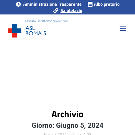
Amministrazione Trasparente
Albo pretorio
Salutelazio
Archivio
Giorno: Giugno 5, 2024
Home
2024
Giugno
05
Tu sei qui: