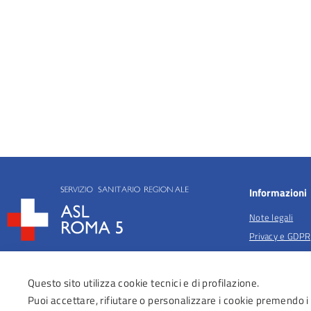
Informazioni
Note legali
Privacy e GDPR
Privacy per fina
salute
Questo sito utilizza cookie tecnici e di profilazione.
Anticorruzione
Puoi accettare, rifiutare o personalizzare i cookie premendo i
Obiettivi di acc