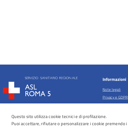
Informazioni
Note legali
Privacy e GDPR
Privacy per fina
salute
Questo sito utilizza cookie tecnici e di profilazione.
Anticorruzione
Puoi accettare, rifiutare o personalizzare i cookie premendo i
Obiettivi di acc