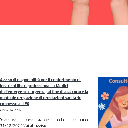
Tu sei qui:
Avviso di disponibilità per il conferimento di
incarichi liberi professionali a Medici
di d’emergenza-urgenza, al fine di assicurare la
puntuale erogazione di prestazioni sanitarie
connesse ai LEA
6 Dicembre 2024
Scadenza presentazione delle domande
31/12/2025 Vai all’avviso