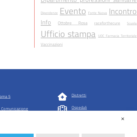
Evento
Incontro
Dipendenze
Fonte Nuova
Info
Ottobre Rosa
raceforthecure
Scuola
Ufficio stampa
UOC Farmacia Territoriale
Vaccinazioni
Distretti
oma 5
Ospedali
 Comunicazione
✕
tazioni