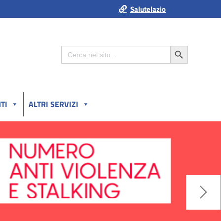
Salutelazio
Search Button
Search
for:
TI
ALTRI SERVIZI