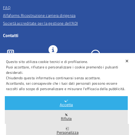
FAQ
Alfaforms Ricostruzione carriera dirigenza
Società accreditate per la gestione dell'ADI
Contatti
✕
Questo sito utilizza cookie tecnici e di profilazione.
URP e
ASL Roma 5
Comunicazione
Prenotazioni
Puoi accettare, rifiutare o personalizzare i cookie premendo i pulsanti
desiderati.
Chiudendo questa informativa continuerai senza accettare.
Accettando, sei consapevole che i tuoi dati personali possono essere
raccolti allo scopo di personalizzare e misurare l'efficacia della pubblicità.
Distretti
Ospedali
Accetta
Rifiuta
Area Riservata
Personalizza