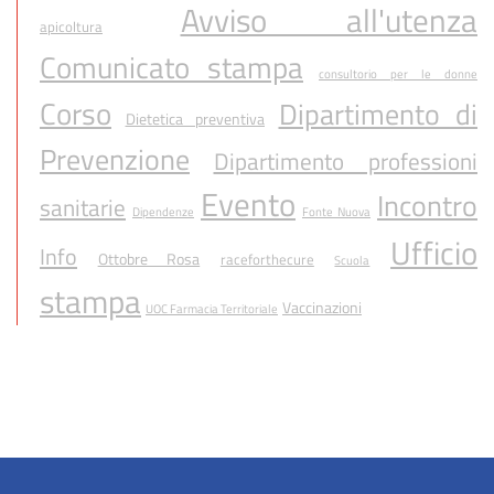
Avviso all'utenza
apicoltura
Comunicato stampa
consultorio per le donne
Corso
Dipartimento di
Dietetica preventiva
Prevenzione
Dipartimento professioni
Evento
Incontro
sanitarie
Dipendenze
Fonte Nuova
Ufficio
Info
Ottobre Rosa
raceforthecure
Scuola
stampa
Vaccinazioni
UOC Farmacia Territoriale