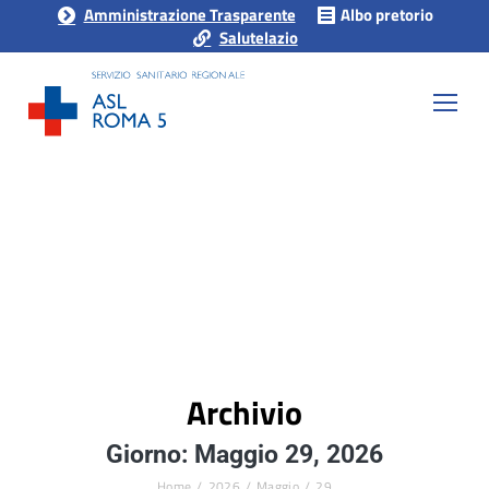
Amministrazione Trasparente
Albo pretorio
Salutelazio
Archivio
Giorno: Maggio 29, 2026
Home
2026
Maggio
29
Tu sei qui: