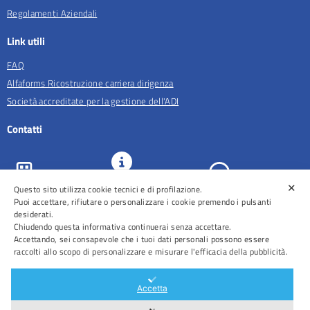
Regolamenti Aziendali
Link utili
FAQ
Alfaforms Ricostruzione carriera dirigenza
Società accreditate per la gestione dell'ADI
Contatti
✕
URP e
Questo sito utilizza cookie tecnici e di profilazione.
ASL Roma 5
Comunicazione
Prenotazioni
Puoi accettare, rifiutare o personalizzare i cookie premendo i pulsanti
desiderati.
Chiudendo questa informativa continuerai senza accettare.
Accettando, sei consapevole che i tuoi dati personali possono essere
raccolti allo scopo di personalizzare e misurare l'efficacia della pubblicità.
Distretti
Ospedali
Accetta