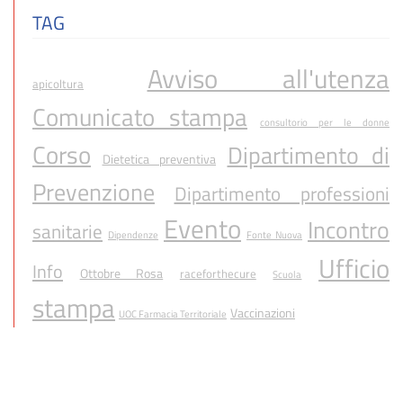
TAG
Avviso all'utenza
apicoltura
Comunicato stampa
consultorio per le donne
Corso
Dipartimento di
Dietetica preventiva
Prevenzione
Dipartimento professioni
Evento
Incontro
sanitarie
Dipendenze
Fonte Nuova
Ufficio
Info
Ottobre Rosa
raceforthecure
Scuola
stampa
Vaccinazioni
UOC Farmacia Territoriale