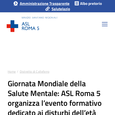
Amministrazione Trasparente
Albo pretorio
Salutelazio
Home
Distretto di Colleferro
Tu sei qui:
Giornata Mondiale della
Salute Mentale: ASL Roma 5
organizza l’evento formativo
dedicato ai disturbi dell’età