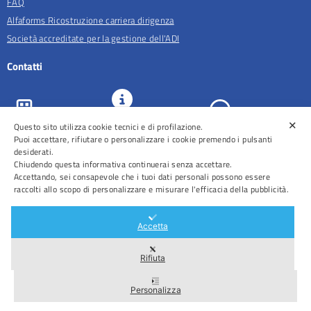
FAQ
Alfaforms Ricostruzione carriera dirigenza
Società accreditate per la gestione dell'ADI
Contatti
✕
URP e
Questo sito utilizza cookie tecnici e di profilazione.
ASL Roma 5
Comunicazione
Prenotazioni
Puoi accettare, rifiutare o personalizzare i cookie premendo i pulsanti
desiderati.
Chiudendo questa informativa continuerai senza accettare.
Accettando, sei consapevole che i tuoi dati personali possono essere
raccolti allo scopo di personalizzare e misurare l'efficacia della pubblicità.
Distretti
Ospedali
Accetta
Rifiuta
Area Riservata
Personalizza
2026 © Tutti i diritti riservati – ASL Roma 5