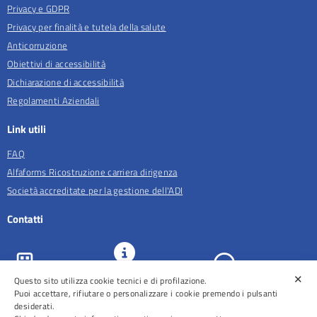
Privacy e GDPR
Privacy per finalità e tutela della salute
Anticorruzione
Obiettivi di accessibilità
Dichiarazione di accessibilità
Regolamenti Aziendali
Link utili
FAQ
Alfaforms Ricostruzione carriera dirigenza
Società accreditate per la gestione dell'ADI
Contatti
✕
URP e
Questo sito utilizza cookie tecnici e di profilazione.
ASL Roma 5
Comunicazione
Prenotazioni
Puoi accettare, rifiutare o personalizzare i cookie premendo i pulsanti
desiderati.