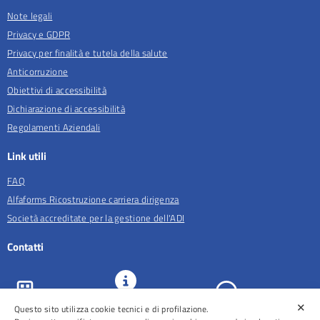
Note legali
Privacy e GDPR
Privacy per finalità e tutela della salute
Anticorruzione
Obiettivi di accessibilità
Dichiarazione di accessibilità
Regolamenti Aziendali
Link utili
FAQ
Alfaforms Ricostruzione carriera dirigenza
Società accreditate per la gestione dell'ADI
Contatti
✕
URP e
Questo sito utilizza cookie tecnici e di profilazione.
ASL Roma 5
Comunicazione
Prenotazioni