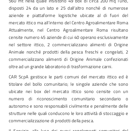
560 mt nella quale insistono 49 box di circa 200 mq l’uno,
disposti 24 da un lato e 25 dall’altro nonché di numerose
aziende e piattaforme logistiche ubicate al di fuori del
mercato ittico ma all’interno del Centro Agroalimentare Roma
Attualmente, nel Centro Agroalimentare Roma risultano
censite numero 45 aziende di cui 40 operano esclusivamente
nel settore ittico, 2 commercializzano alimenti di Origine
Animale nonché prodotti della pesca freschi e congelati, 2
commercializzano alimenti di Origine Animale confezionati
oltre ad un grande laboratorio di trasformazione carni.
CAR ScpA gestisce le parti comuni del mercato ittico ed è
titolare del bollo comunitario; le singole aziende che sono
ubicate nei box del mercato ittico sono censite con un
numero di riconoscimento comunitario secondario o
autonomo e sono responsabili civilmente e penalmente delle
strutture nelle quali conducono le loro attività di stoccaggio e
commercializzazione di prodotti della pesca.
Il Servizio, alla luce dei nuovi regolamenti comunitari del