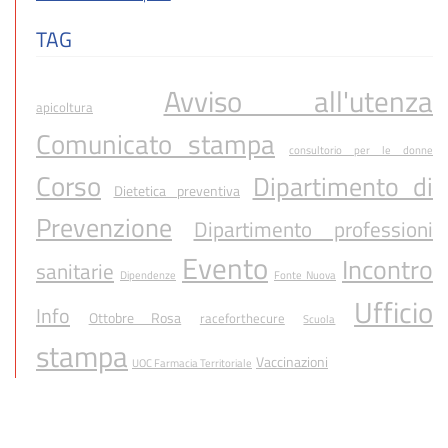
TAG
Avviso all'utenza
apicoltura
Comunicato stampa
consultorio per le donne
Corso
Dipartimento di
Dietetica preventiva
Prevenzione
Dipartimento professioni
Evento
Incontro
sanitarie
Dipendenze
Fonte Nuova
Ufficio
Info
Ottobre Rosa
raceforthecure
Scuola
stampa
Vaccinazioni
UOC Farmacia Territoriale