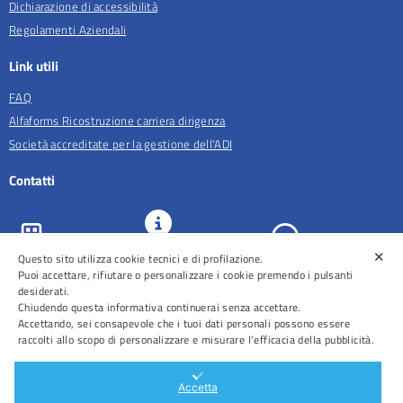
Dichiarazione di accessibilità
Regolamenti Aziendali
Link utili
FAQ
Alfaforms Ricostruzione carriera dirigenza
Società accreditate per la gestione dell'ADI
Contatti
✕
URP e
Questo sito utilizza cookie tecnici e di profilazione.
ASL Roma 5
Comunicazione
Prenotazioni
Puoi accettare, rifiutare o personalizzare i cookie premendo i pulsanti
desiderati.
Chiudendo questa informativa continuerai senza accettare.
Accettando, sei consapevole che i tuoi dati personali possono essere
raccolti allo scopo di personalizzare e misurare l'efficacia della pubblicità.
Distretti
Ospedali
Accetta