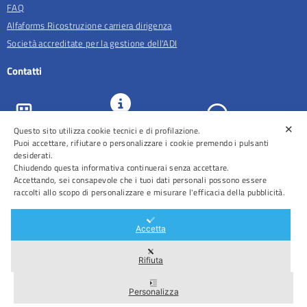
FAQ
Alfaforms Ricostruzione carriera dirigenza
Società accreditate per la gestione dell'ADI
Contatti
✕
URP e
Questo sito utilizza cookie tecnici e di profilazione.
ASL Roma 5
Comunicazione
Prenotazioni
Puoi accettare, rifiutare o personalizzare i cookie premendo i pulsanti
desiderati.
Chiudendo questa informativa continuerai senza accettare.
Accettando, sei consapevole che i tuoi dati personali possono essere
raccolti allo scopo di personalizzare e misurare l'efficacia della pubblicità.
Distretti
Ospedali
Accetta
Rifiuta
Area Riservata
Personalizza
2026 © Tutti i diritti riservati – ASL Roma 5