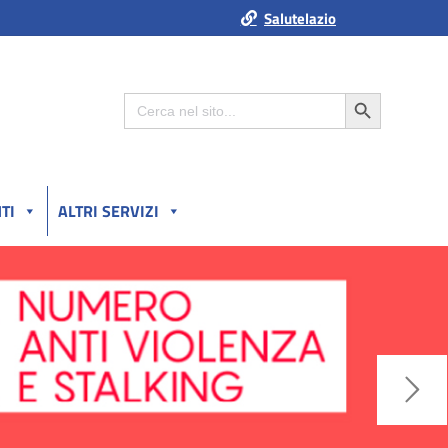
Salutelazio
Search Button
Search
for:
TI
ALTRI SERVIZI