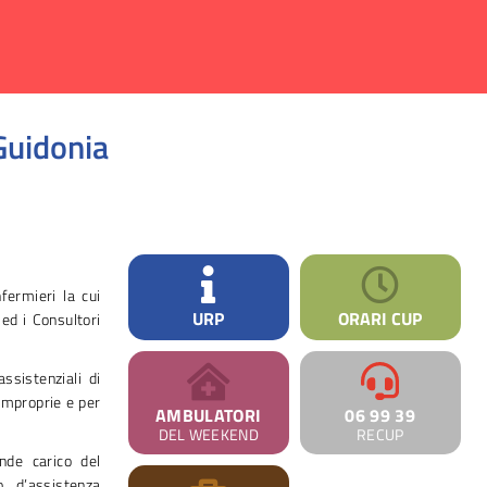
Guidonia
nfermieri la cui
URP
ORARI CUP
 ed i Consultori
ssistenziali di
 improprie e per
AMBULATORI
06 99 39
DEL WEEKEND
RECUP
ende carico del
o d’assistenza