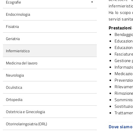
Ecografie
infermieristic
Ha lo scopo d
Endocrinologia
servizi sanita
Fisiatria
Prestazioni
Bendaggio 
Geriatria
Educazione
Educazione
Infermieristico
Fasciature
Gestione p
Medicina del lavoro
Informazio
Medicazio
Neurologia
Prevenzio
Rilevament
Oculistica
Rimozione 
Ortopedia
Somminist
Sostituzio
Ostetricia e Ginecologia
Trattament
Otorinolaringoiatria (ORL)
Dove siamo 