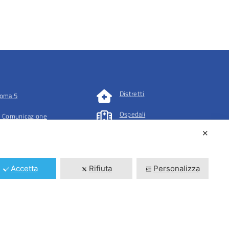
Distretti
oma 5
Ospedali
 Comunicazione
✕
tazioni
Accetta
Rifiuta
Personalizza