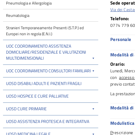
Sede operat
Pneumologia e Allergologia
Via dei Cast
Reumatologia
Telefono:
0774 779 6
Stranieri Temporaneamente Presenti (S.T.P.) ed
Europei non in regola (E.N.I.)
Personale
UOC COORDINAMENTO ASSISTENZA
DOMICILIARE/RESIDENZIALE E VALUTAZIONI
Modalità di
MULTIDIMENSIONALI
Orario:
UOC COORDINAMENTO CONSULTORI FAMILIARI
Lunedì, Merc
con
accesso
UOSD DISABILI ADULTI E PAZIENTI FRAGILI
previo contat
La prestazion
UOSD HOSPICE E CURE PALLIATIVE
Modalità di
UOSD CURE PRIMARIE
UOSD ASSISTENZA PROTESICA E INTEGRATIVA
Modulistica
P
rescrizione
UOSD MEDICINA LEGALE