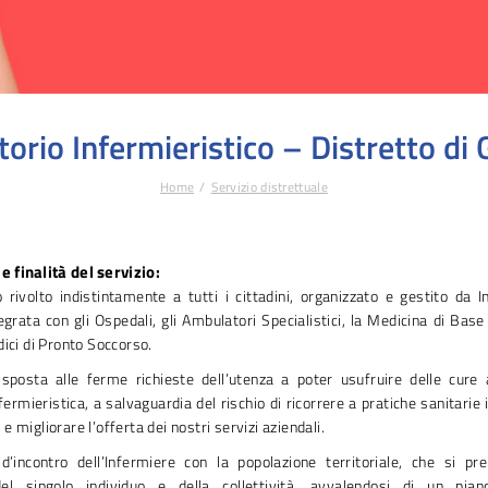
orio Infermieristico – Distretto di 
Home
Servizio distrettuale
e finalità del servizio:
 rivolto indistintamente a tutti i cittadini, organizzato e gestito da I
tegrata con gli Ospedali, gli Ambulatori Specialistici, la Medicina di Base
dici di Pronto Soccorso.
isposta alle ferme richieste dell’utenza a poter usufruire delle cure a
fermieristica, a salvaguardia del rischio di ricorrere a pratiche sanitarie
 migliorare l’offerta dei nostri servizi aziendali.
’incontro dell’Infermiere con la popolazione territoriale, che si pr
el singolo individuo e della collettività, avvalendosi di un pian