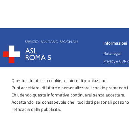
Informazioni
Note legali
Privacy e GDPR
Privacy per fina
salute
Questo sito utilizza cookie tecnici e di profilazione.
Anticorruzione
Puoi accettare, rifiutare o personalizzare i cookie premendo i
Obiettivi di acc
Chiudendo questa informativa continuerai senza accettare.
Dichiarazione di
Accettando, sei consapevole che i tuoi dati personali possono
Regolamenti Az
l'efficacia della pubblicità.
Area Riservata