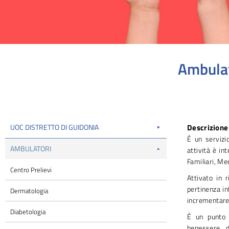
Ambulat
Tu sei qui:
UOC DISTRETTO DI GUIDONIA
Descrizione 
È un servizio
AMBULATORI
attività è in
Familiari, Me
Centro Prelievi
Attivato in r
pertinenza in
Dermatologia
incrementare e
Diabetologia
È un punto d
benessere d