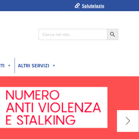
Salutelazio
Search Button
Search
for:
TI
ALTRI SERVIZI