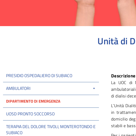
Unità di 
Tu sei qui:
PRESIDIO OSPEDALIERO DI SUBIACO
Descrizione 
La UOC di Ne
AMBULATORI
ambulatoriali
di dialisi dec
DIPARTIMENTO DI EMERGENZA
L’Unità Diali
in trattament
UOSD PRONTO SOCCORSO
domicilio degl
stabili e bas
TERAPIA DEL DOLORE TIVOLI, MONTEROTONDO E
SUBIACO
Per i pazient