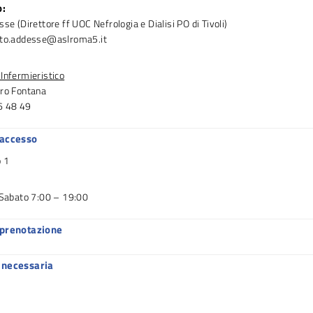
o:
sse (Direttore ff UOC Nefrologia e Dialisi PO di Tivoli)
rto.addesse@aslroma5.it
Infermieristico
dro Fontana
6 48 49
 accesso
o 1
l Sabato 7:00 – 19:00
 prenotazione
 necessaria