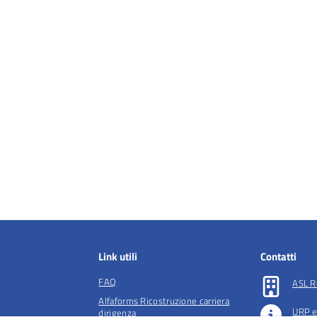
Link utili
Contatti
FAQ
ASL R
Alfaforms Ricostruzione carriera
URP e
dirigenza