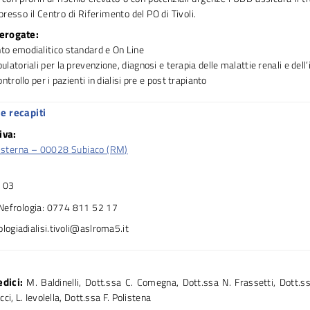
resso il Centro di Riferimento del PO di Tivoli.
 erogate:
to emodialitico standard e On Line
ulatoriali per la prevenzione, diagnosi e terapia delle malattie renali e dell
ontrollo per i pazienti in dialisi pre e post trapianto
e recapiti
iva:
 Cisterna – 00028 Subiaco (RM)
 03
Nefrologia: 0774 811 52 17
ologiadialisi.tivoli@aslroma5.it
dici:
M. Baldinelli, Dott.ssa C. Comegna, Dott.ssa N. Frassetti, Dott.ss
cci, L. Ievolella, Dott.ssa F. Polistena