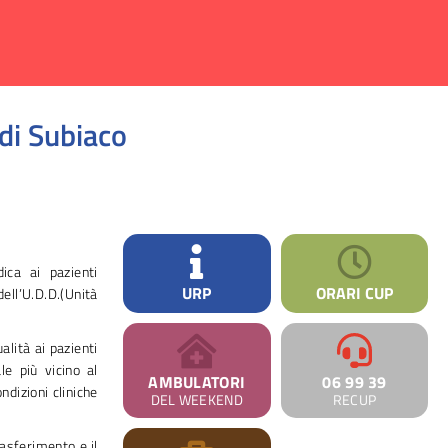
di Subiaco
ica ai pazienti
URP
ORARI CUP
dell’U.D.D.(Unità
alità ai pazienti
le più vicino al
AMBULATORI
06 99 39
ondizioni cliniche
DEL WEEKEND
RECUP
rasferimento e il