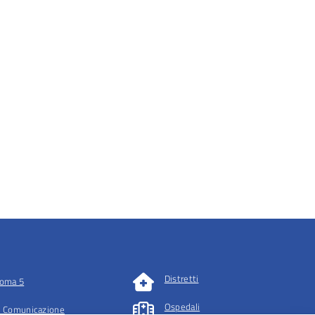
Distretti
oma 5
Ospedali
 Comunicazione