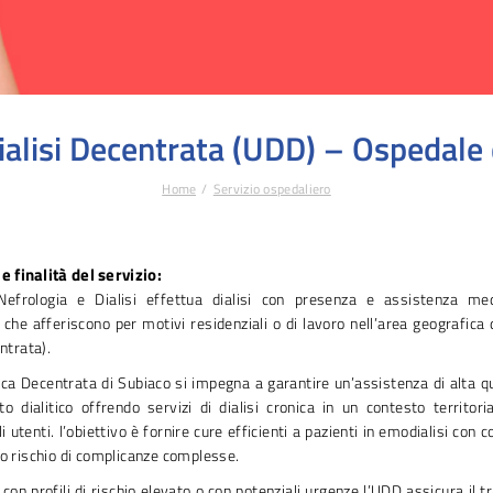
Dialisi Decentrata (UDD) – Ospedale 
Home
Servizio ospedaliero
e finalità del servizio:
frologia e Dialisi effettua dialisi con presenza e assistenza med
 che afferiscono per motivi residenziali o di lavoro nell’area geografica 
entrata).
tica Decentrata di Subiaco si impegna a garantire un’assistenza di alta qu
o dialitico offrendo servizi di dialisi cronica in un contesto territoria
i utenti. l’obiettivo è fornire cure efficienti a pazienti in emodialisi con c
so rischio di complicanze complesse.
i con profili di rischio elevato o con potenziali urgenze l’UDD assicura il t