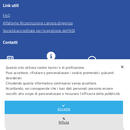
Link utili
FAQ
Alfaforms Ricostruzione carriera dirigenza
Società accreditate per la gestione dell'ADI
Contatti
✕
URP e
Questo sito utilizza cookie tecnici e di profilazione.
ASL Roma 5
Comunicazione
Prenotazioni
Puoi accettare, rifiutare o personalizzare i cookie premendo i pulsanti
desiderati.
Chiudendo questa informativa continuerai senza accettare.
Accettando, sei consapevole che i tuoi dati personali possono essere
raccolti allo scopo di personalizzare e misurare l'efficacia della pubblicità.
Distretti
Ospedali
Accetta
Rifiuta
Area Riservata