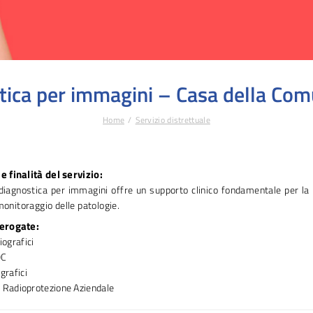
tica per immagini – Casa della Co
Home
Servizio distrettuale
e finalità del servizio:
i diagnostica per immagini offre un supporto clinico fondamentale per la
 monitoraggio delle patologie.
 erogate:
ografici
OC
grafici
i Radioprotezione Aziendale