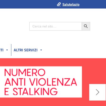
Salutelazio
Search Button
Search
for:
TI
ALTRI SERVIZI