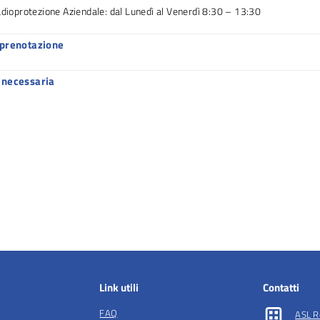
adioprotezione Aziendale: dal Lunedì al Venerdì 8:30 – 13:30
 prenotazione
 necessaria
Link utili
Contatti
FAQ
ASL R