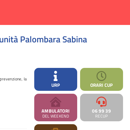
munità Palombara Sabina
 prevenzione, la
URP
ORARI CUP
AMBULATORI
06 99 39
DEL WEEKEND
RECUP