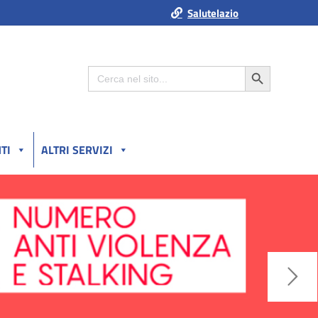
Salutelazio
Search Button
Search
for:
TI
ALTRI SERVIZI