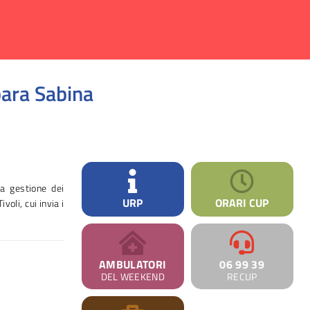
bara Sabina
la gestione dei
URP
ORARI CUP
voli, cui invia i
AMBULATORI
06 99 39
DEL WEEKEND
RECUP