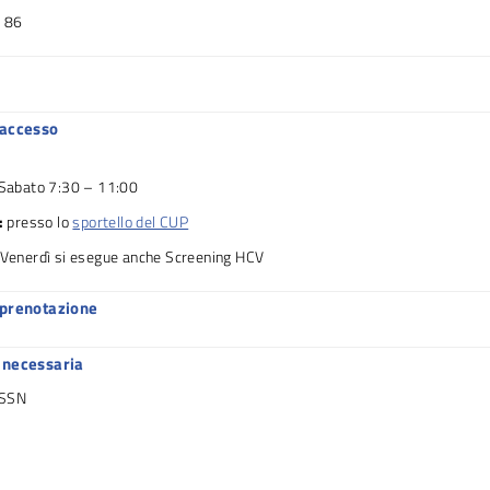
 86
 accesso
l Sabato 7:30 – 11:00
i:
presso lo
sportello del CUP
l Venerdì si esegue anche Screening HCV
 prenotazione
 necessaria
 SSN