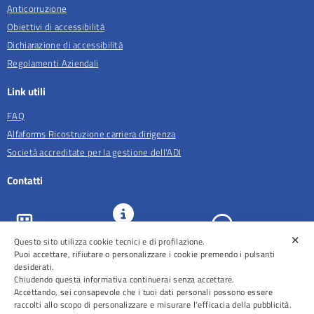
Anticorruzione
Obiettivi di accessibilità
Dichiarazione di accessibilità
Regolamenti Aziendali
Link utili
FAQ
Alfaforms Ricostruzione carriera dirigenza
Società accreditate per la gestione dell'ADI
Contatti
✕
URP e
Questo sito utilizza cookie tecnici e di profilazione.
ASL Roma 5
Comunicazione
Prenotazioni
Puoi accettare, rifiutare o personalizzare i cookie premendo i pulsanti
desiderati.
Chiudendo questa informativa continuerai senza accettare.
Accettando, sei consapevole che i tuoi dati personali possono essere
raccolti allo scopo di personalizzare e misurare l'efficacia della pubblicità.