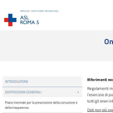
On
Tu sei qui:
Riferimenti no
INTRODUZIONE
Regolamenti min
DISPOSIZIONI GENERALI
l’esercizio di p
tutti gli oneri 
Piano triennale per la prevenzione della corruzione e
della trasparenza
Dati non più so