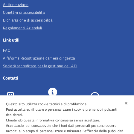
Anticorruzione
Obiettivi di accessibilità
Dichiarazione di accessibilità
Regolamenti Aziendali
Link utili
FAQ
Alfaforms Ricostruzione carriera dirigenza
Società accreditate per la gestione dell'ADI
Contatti
✕
Questo sito utilizza cookie tecnici e di profilazione.
URP e
ASL Roma 5
Comunicazione
Prenotazioni
Puoi accettare, rifiutare o personalizzare i cookie premendo i pulsanti
desiderati.
Chiudendo questa informativa continuerai senza accettare.
Accettando, sei consapevole che i tuoi dati personali possono essere
raccolti allo scopo di personalizzare e misurare l'efficacia della pubblicità.