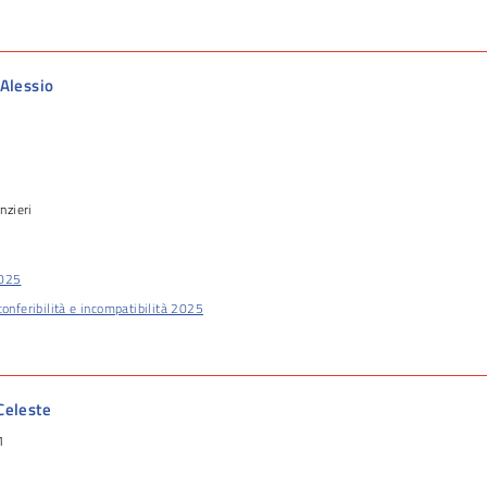
Alessio
nzieri
2025
conferibilità e incompatibilità 2025
Celeste
1