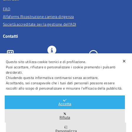
FAQ
Alfaforms Ricostruzione carriera dirigenza
Società accreditate per la gestione dell'ADI
Contatti
✕
URP e
Questo sito utilizza cookie tecnici e di profilazione.
ASL Roma 5
Comunicazione
Prenotazioni
Puoi accettare, rifiutare o personalizzare i cookie premendo i pulsanti
desiderati.
Chiudendo questa informativa continuerai senza accettare.
Accettando, sei consapevole che i tuoi dati personali possono essere
raccolti allo scopo di personalizzare e misurare l'efficacia della pubblicità.
Distretti
Ospedali
Accetta
Rifiuta
Area Riservata
Personalizza