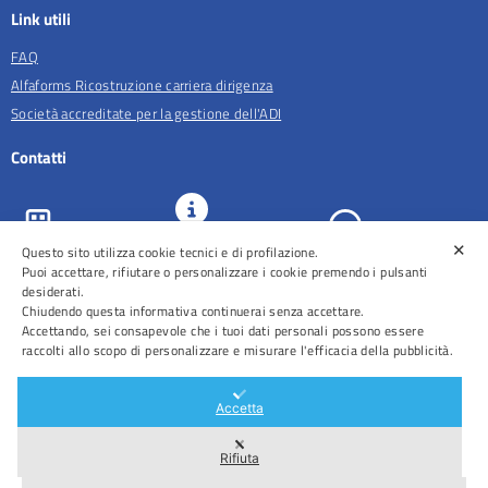
Link utili
FAQ
Alfaforms Ricostruzione carriera dirigenza
Società accreditate per la gestione dell'ADI
Contatti
✕
URP e
Questo sito utilizza cookie tecnici e di profilazione.
ASL Roma 5
Comunicazione
Prenotazioni
Puoi accettare, rifiutare o personalizzare i cookie premendo i pulsanti
desiderati.
Chiudendo questa informativa continuerai senza accettare.
Accettando, sei consapevole che i tuoi dati personali possono essere
raccolti allo scopo di personalizzare e misurare l'efficacia della pubblicità.
Distretti
Ospedali
Accetta
Rifiuta
Area Riservata