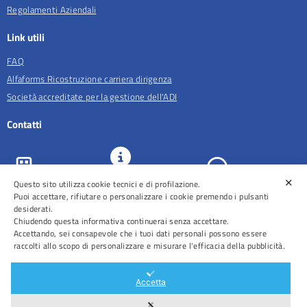
Regolamenti Aziendali
Link utili
FAQ
Alfaforms Ricostruzione carriera dirigenza
Società accreditate per la gestione dell'ADI
Contatti
✕
URP e
Questo sito utilizza cookie tecnici e di profilazione.
ASL Roma 5
Comunicazione
Prenotazioni
Puoi accettare, rifiutare o personalizzare i cookie premendo i pulsanti
desiderati.
Chiudendo questa informativa continuerai senza accettare.
Accettando, sei consapevole che i tuoi dati personali possono essere
raccolti allo scopo di personalizzare e misurare l'efficacia della pubblicità.
Distretti
Ospedali
Accetta