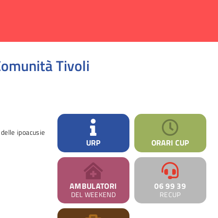
Comunità Tivoli
 delle ipoacusie
URP
ORARI CUP
AMBULATORI
06 99 39
DEL WEEKEND
RECUP