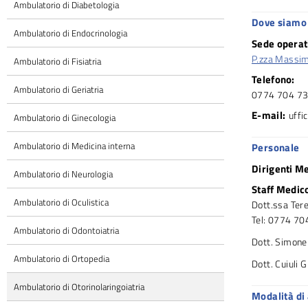
Ambulatorio di Diabetologia
Dove siamo 
Ambulatorio di Endocrinologia
Sede operat
P.zza Massim
Ambulatorio di Fisiatria
Telefono:
Ambulatorio di Geriatria
0774 704 7
E-mail:
uffi
Ambulatorio di Ginecologia
Ambulatorio di Medicina interna
Personale
Dirigenti Me
Ambulatorio di Neurologia
Staff Medic
Ambulatorio di Oculistica
Dott.ssa Tere
Tel: 0774 70
Ambulatorio di Odontoiatria
Dott. Simone
Ambulatorio di Ortopedia
Dott. Cuiuli 
Ambulatorio di Otorinolaringoiatria
Modalità di