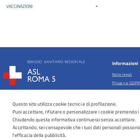
VACCINAZIONI
Informazioni
Note legali
Privacy e GDPR
Privacy per fina
salute
Questo sito utilizza cookie tecnici e di profilazione.
Anticorruzione
Puoi accettare, rifiutare o personalizzare i cookie premendo i
Obiettivi di acc
Chiudendo questa informativa continuerai senza accettare.
Dichiarazione di
Accettando, sei consapevole che i tuoi dati personali possono
Regolamenti Az
l'efficacia della pubblicità.