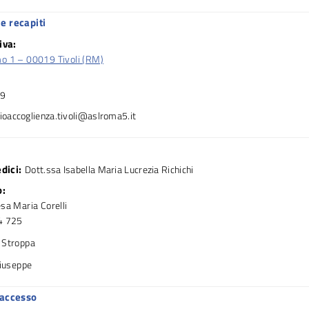
e recapiti
iva:
o 1 – 00019 Tivoli (RM)
39
cioaccoglienza.tivoli@aslroma5.it
dici:
Dott.ssa Isabella Maria Lucrezia Richichi
o:
sa Maria Corelli
4 725
 Stroppa
Giuseppe
 accesso