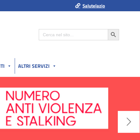
Salutelazio
Search Button
Search
for:
TI
ALTRI SERVIZI