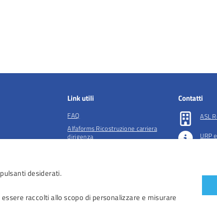
Link utili
Contatti
FAQ
ASL R
Alfaforms Ricostruzione carriera
URP e
dirigenza
lità e tutela della
Società accreditate per la gestione
Preno
dell'ADI
 pulsanti desiderati.
essibilità
 accessibilità
 essere raccolti allo scopo di personalizzare e misurare
iendali