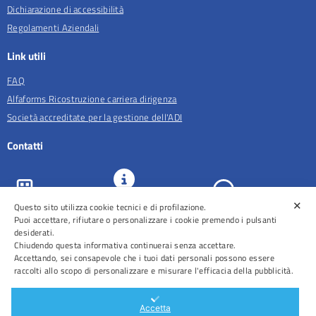
Dichiarazione di accessibilità
Regolamenti Aziendali
Link utili
FAQ
Alfaforms Ricostruzione carriera dirigenza
Società accreditate per la gestione dell'ADI
Contatti
✕
URP e
Questo sito utilizza cookie tecnici e di profilazione.
ASL Roma 5
Comunicazione
Prenotazioni
Puoi accettare, rifiutare o personalizzare i cookie premendo i pulsanti
desiderati.
Chiudendo questa informativa continuerai senza accettare.
Accettando, sei consapevole che i tuoi dati personali possono essere
raccolti allo scopo di personalizzare e misurare l'efficacia della pubblicità.
Distretti
Ospedali
Accetta