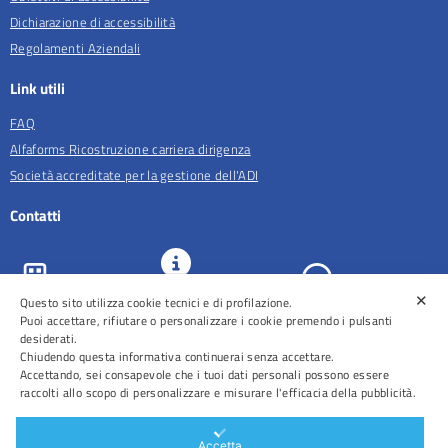
Dichiarazione di accessibilità
Regolamenti Aziendali
Link utili
FAQ
Alfaforms Ricostruzione carriera dirigenza
Società accreditate per la gestione dell'ADI
Contatti
✕
URP e
Questo sito utilizza cookie tecnici e di profilazione.
ASL Roma 5
Comunicazione
Prenotazioni
Puoi accettare, rifiutare o personalizzare i cookie premendo i pulsanti
desiderati.
Chiudendo questa informativa continuerai senza accettare.
Accettando, sei consapevole che i tuoi dati personali possono essere
raccolti allo scopo di personalizzare e misurare l'efficacia della pubblicità.
Distretti
Ospedali
Accetta