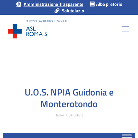
Amministrazione Trasparente
Albo pretorio
Salutelazio
U.O.S. NPIA Guidonia e
Monterotondo
Home
Struttura
Tu sei qui: