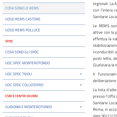
regionali. La 
COSA SONO LE REMS
con l’intera 
Sanitarie Local
UOSD REMS CASTORE
Le REMS sono 
UOSD REMS POLLUCE
attive con la 
effettua la v
SPDC
stabilizzazio
riconducibili 
COSA SONO GLI SPDC
posti letto, d
UOC SPDC MONTEROTONDO
Giudiziaria la
UOC SPDC TIVOLI
Il funziona
deliberazione
UOC SPDC COLLEFERRO
La lista d’att
CSM E CENTRI DIURNI
presso l’Uffic
Sanitarie Loca
GUIDONIA E MONTEROTONDO
Roma, in acco
data 30/11/2