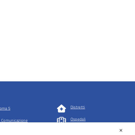
Distretti
oma 5
Ospedali
 Comunicazione
✕
tazioni