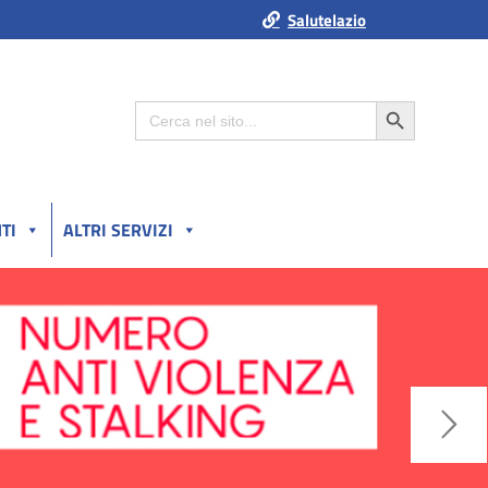
Salutelazio
Search Button
Search
for:
TI
ALTRI SERVIZI