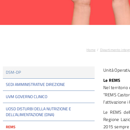
Home
Dipartimento integr
Tu sei qui:
Unità Operati
DSM-DP
Le REMS
SEDI AMMINISTRATIVE DIREZIONE
Nel territori
“REMS Castore
UVM GOVERNO CLINICO
l’attivazione i
UOSD DISTURBI DELLA NUTRIZIONE E
Le REMS dell
DELL'ALIMENTAZIONE (DNA)
Regione Lazio
2015 sempre ma
REMS