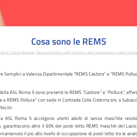
Cosa sono le REMS
ato di Salute Mentale, Neuropsichiatria dell’infanzia e dell’adolescenza e delle Di
ve Semplici a Valenza Dipartimentale “REMS Castore” e “REMS Polluc
o della ASL Roma 5 sono presenti le REMS “Castore” e “Polluce”, affer
 e REMS Polluce” con sede in Contrada Colle Cisterna snc a Subiaco
 ReLiVi.
a ASL Roma 5 accolgono utenti adulti di sesso maschile resident
, garantiscono altre il 60% dei posti letto REMS maschili del Lazi
ntenuto il più alto livello di occupazione di posti letto tra le ana