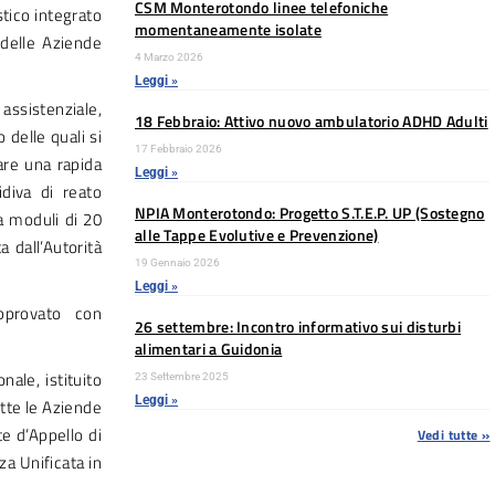
CSM Monterotondo linee telefoniche
stico integrato
momentaneamente isolate
 delle Aziende
4 Marzo 2026
Leggi »
assistenziale,
18 Febbraio: Attivo nuovo ambulatorio ADHD Adulti
 delle quali si
17 Febbraio 2026
are una rapida
Leggi »
idiva di reato
NPIA Monterotondo: Progetto S.T.E.P. UP (Sostegno
da moduli di 20
alle Tappe Evolutive e Prevenzione)
a dall’Autorità
19 Gennaio 2026
Leggi »
pprovato con
26 settembre: Incontro informativo sui disturbi
alimentari a Guidonia
nale, istituito
23 Settembre 2025
Leggi »
utte le Aziende
te d’Appello di
Vedi tutte »
a Unificata in