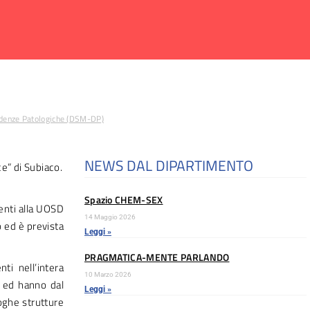
pendenze Patologiche (DSM-DP)
NEWS DAL DIPARTIMENTO
e” di Subiaco.
Spazio CHEM-SEX
enti alla UOSD
14 Maggio 2026
 ed è prevista
Leggi »
PRAGMATICA-MENTE PARLANDO
i nell’intera
10 Marzo 2026
o ed hanno dal
Leggi »
loghe strutture