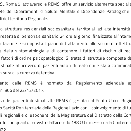
ASL Roma 5, attraverso le REMS, offre un servizio altamente speciali
rete dei Dipartimenti di Salute Mentale e Dipendenze Patologiche
i del territorio Regionale.
strutture residenziali sociosanitarie territoriali ad alta intensità 
presenza di personale sanitario 24 ore al giorno, finalizzate all’interno
alutazione e si imposta il piano di trattamento allo scopo di effettu
ne della sintomatologia e di contenere i fattori di rischio di rec
a fattori di ordine psicopatologico. Si tratta di strutture composte 
estinate al ricovero di pazienti autori di reato cui è stata comminat
 misura di sicurezza detentiva.
mento delle REMS è normato dal Regolamento aziendale a
 n. 866 del 22/12/2017.
esa dei pazienti destinati alle REMS è gestita dal Punto Unico Regio
io Sanità Penitenziaria della Regione Lazio con il coinvolgimento di t
li regionali e di esponenti della Magistratura del Distretto della Cor
rdo con quanto previsto dall’accordo 188 CU emesso dalla Conferenz
022.