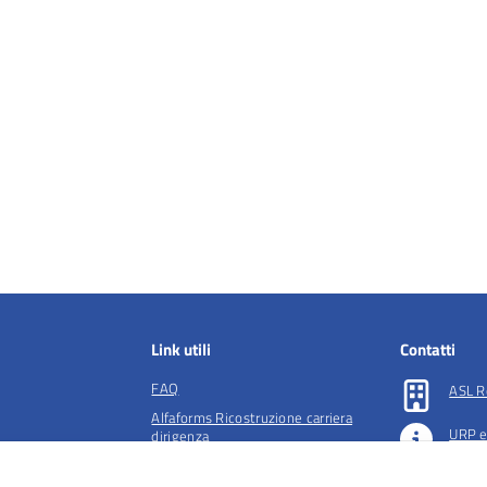
Link utili
Contatti
FAQ
ASL R
Alfaforms Ricostruzione carriera
URP e
dirigenza
lità e tutela della
Società accreditate per la gestione
Preno
dell'ADI