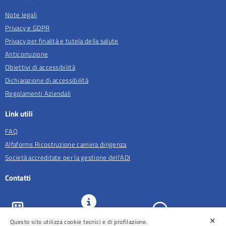
Note legali
Privacy e GDPR
Privacy per finalità e tutela della salute
Anticorruzione
Obiettivi di accessibilità
Dichiarazione di accessibilità
Regolamenti Aziendali
Link utili
FAQ
Alfaforms Ricostruzione carriera dirigenza
Società accreditate per la gestione dell'ADI
Contatti
✕
URP e
Questo sito utilizza cookie tecnici e di profilazione.