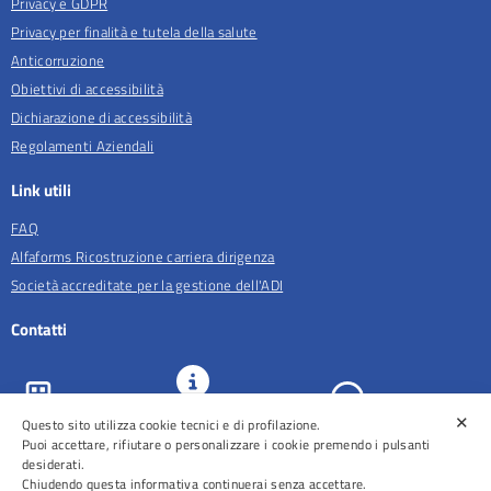
Privacy e GDPR
Privacy per finalità e tutela della salute
Anticorruzione
Obiettivi di accessibilità
Dichiarazione di accessibilità
Regolamenti Aziendali
Link utili
FAQ
Alfaforms Ricostruzione carriera dirigenza
Società accreditate per la gestione dell'ADI
Contatti
✕
URP e
Questo sito utilizza cookie tecnici e di profilazione.
ASL Roma 5
Comunicazione
Prenotazioni
Puoi accettare, rifiutare o personalizzare i cookie premendo i pulsanti
desiderati.
Chiudendo questa informativa continuerai senza accettare.