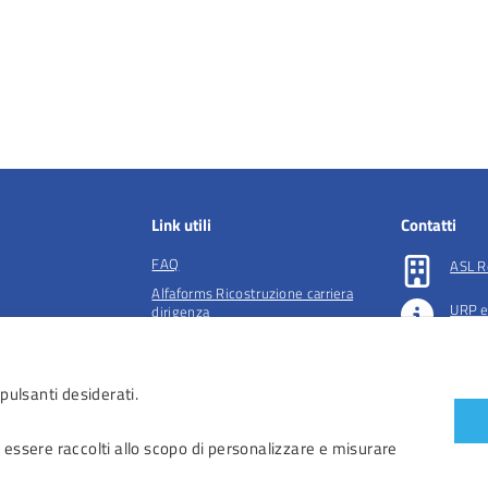
Link utili
Contatti
FAQ
ASL R
Alfaforms Ricostruzione carriera
URP e
dirigenza
lità e tutela della
Società accreditate per la gestione
Preno
dell'ADI
 pulsanti desiderati.
essibilità
 accessibilità
 essere raccolti allo scopo di personalizzare e misurare
iendali