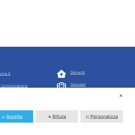
Distretti
oma 5
Ospedali
 Comunicazione
✕
tazioni
Accetta
Rifiuta
Personalizza