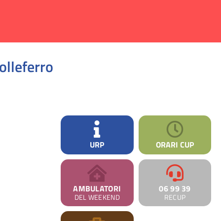
olleferro
URP
ORARI CUP
AMBULATORI
06 99 39
DEL WEEKEND
RECUP