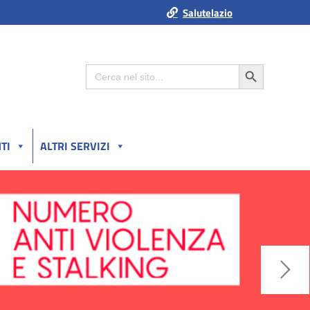
Salutelazio
Search Button
Search
for:
TI
ALTRI SERVIZI