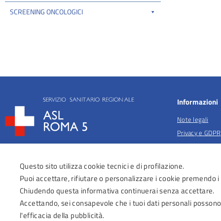
SCREENING ONCOLOGICI
Informazioni
Note legali
Privacy e GDPR
Privacy per fina
salute
Questo sito utilizza cookie tecnici e di profilazione.
Anticorruzione
Puoi accettare, rifiutare o personalizzare i cookie premendo i
Obiettivi di acc
Chiudendo questa informativa continuerai senza accettare.
Dichiarazione di
Accettando, sei consapevole che i tuoi dati personali possono
Regolamenti Az
l'efficacia della pubblicità.